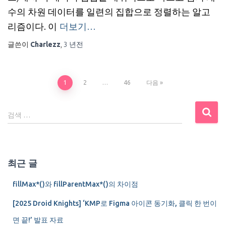
수의 차원 데이터를 일련의 집합으로 정렬하는 알고
리즘이다. 이
더보기…
글쓴이
Charlezz
,
3 년
전
글
1
2
…
46
다음
내
검
검색 …
색
비
:
게
최근 글
이
fillMax*()와 fillParentMax*()의 차이점
션
[2025 Droid Knights] ‘KMP로 Figma 아이콘 동기화, 클릭 한 번이
면 끝!’ 발표 자료