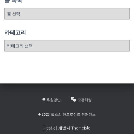
글 목록
글
목
록
카테고리
카
테
고
리
후원명단
오픈채팅
2023 찰스의 안드로이드 컨퍼런스
Hestia | 개발자
ThemeIsle