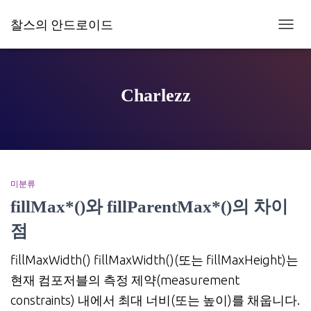
찰스의 안드로이드
내
비
게
이
션
Charlezz
토
글
미분류
fillMax*()와 fillParentMax*()의 차이
점
fillMaxWidth() fillMaxWidth()(또는 fillMaxHeight)는
현재 컴포저블의 측정 제약(measurement
constraints) 내에서 최대 너비(또는 높이)를 채웁니다.