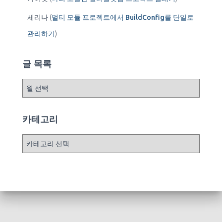
세리나
(
멀티 모듈 프로젝트에서 BuildConfig를 단일로
관리하기
)
글 목록
글
목
록
카테고리
카
테
고
리