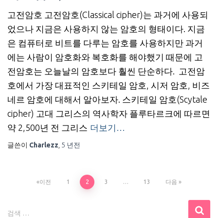
고전암호 고전암호(Classical cipher)는 과거에 사용되
었으나 지금은 사용하지 않는 암호의 형태이다. 지금
은 컴퓨터로 비트를 다루는 암호를 사용하지만 과거
에는 사람이 암호화와 복호화를 해야했기 때문에 고
전암호는 오늘날의 암호보다 훨씬 단순하다. 고전암
호에서 가장 대표적인 스키테일 암호, 시저 암호, 비즈
네르 암호에 대해서 알아보자. 스키테일 암호(Scytale
cipher) 고대 그리스의 역사학자 플루타르크에 따르면
약 2,500년 전 그리스
더보기…
글쓴이
Charlezz
,
5 년
전
글
이전
1
2
3
…
13
다음
내
검
검색 …