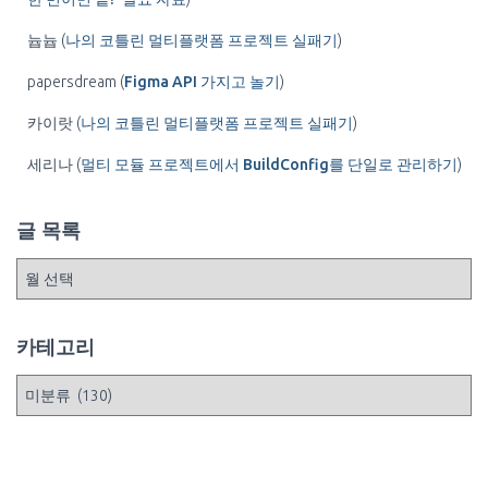
늅늅
(
나의 코틀린 멀티플랫폼 프로젝트 실패기
)
papersdream
(
Figma API 가지고 놀기
)
카이랏
(
나의 코틀린 멀티플랫폼 프로젝트 실패기
)
세리나
(
멀티 모듈 프로젝트에서 BuildConfig를 단일로 관리하기
)
글 목록
글
목
록
카테고리
카
테
고
리