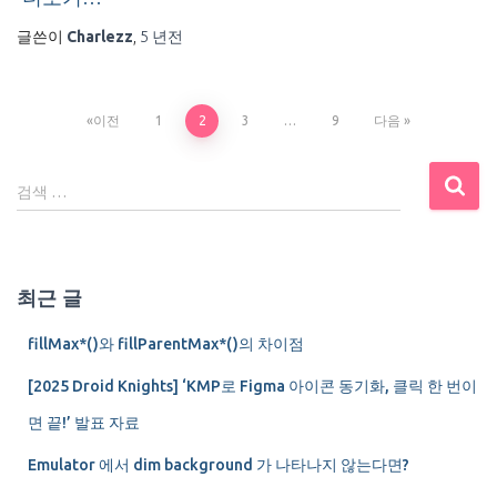
글쓴이
Charlezz
,
5 년
전
글
이전
1
2
3
…
9
다음
내
검
검색 …
색
비
:
게
최근 글
이
fillMax*()와 fillParentMax*()의 차이점
션
[2025 Droid Knights] ‘KMP로 Figma 아이콘 동기화, 클릭 한 번이
면 끝!’ 발표 자료
Emulator 에서 dim background 가 나타나지 않는다면?