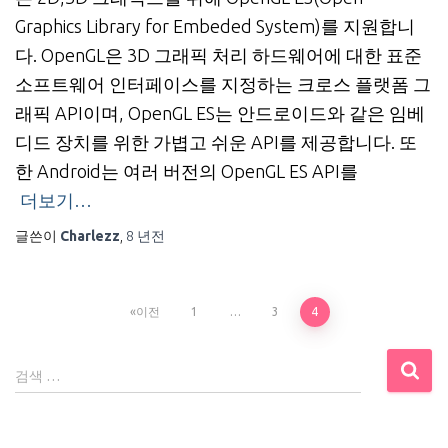
Graphics Library for Embeded System)를 지원합니
다. OpenGL은 3D 그래픽 처리 하드웨어에 대한 표준
소프트웨어 인터페이스를 지정하는 크로스 플랫폼 그
래픽 API이며, OpenGL ES는 안드로이드와 같은 임베
디드 장치를 위한 가볍고 쉬운 API를 제공합니다. 또
한 Android는 여러 버전의 OpenGL ES API를
더보기…
글쓴이
Charlezz
,
8 년
전
글
이전
1
…
3
4
내
검
검색 …
색
비
: