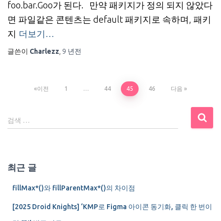
foo.bar.Goo가 된다. 만약 패키지가 정의 되지 않았다
면 파일같은 콘텐츠는 default 패키지로 속하며, 패키
지
더보기…
글쓴이
Charlezz
,
9 년
전
글
이전
1
…
44
45
46
다음
내
검
검색 …
색
비
:
게
최근 글
이
fillMax*()와 fillParentMax*()의 차이점
션
[2025 Droid Knights] ‘KMP로 Figma 아이콘 동기화, 클릭 한 번이