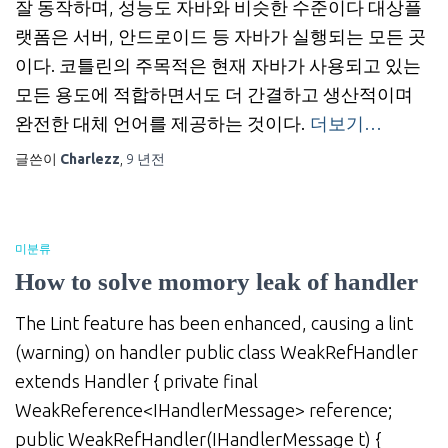
잘 동작하며, 성능도 자바와 비슷한 수준이다 대상플
랫폼은 서버, 안드로이드 등 자바가 실행되는 모든 곳
이다. 코틀린의 주목적은 현재 자바가 사용되고 있는
모든 용도에 적합하면서도 더 간결하고 생산적이며
완전한 대체 언어를 제공하는 것이다.
더보기…
글쓴이
Charlezz
,
9 년
전
미분류
How to solve momory leak of handler
The Lint feature has been enhanced, causing a lint
(warning) on handler public class WeakRefHandler
extends Handler { private final
WeakReference<IHandlerMessage> reference;
public WeakRefHandler(IHandlerMessage t) {