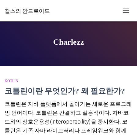
찰스의 안드로이드
내
비
게
이
션
Charlezz
토
글
KOTLIN
코틀린이란 무엇인가? 왜 필요한가?
코틀린은 자바 플랫폼에서 돌아가는 새로운 프로그래
밍 언어이다. 코틀린은 간결하고 실용적이다. 자바코
드와의 상호운용성(interoperability)을 중시한다. 코
틀린은 기존 자바 라이브러리나 프레임워크와 함께