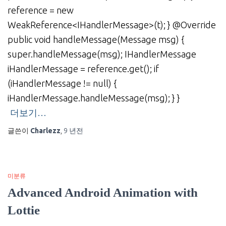
reference = new
WeakReference<IHandlerMessage>(t); } @Override
public void handleMessage(Message msg) {
super.handleMessage(msg); IHandlerMessage
iHandlerMessage = reference.get(); if
(iHandlerMessage != null) {
iHandlerMessage.handleMessage(msg); } }
더보기…
글쓴이
Charlezz
,
9 년
전
미분류
Advanced Android Animation with
Lottie