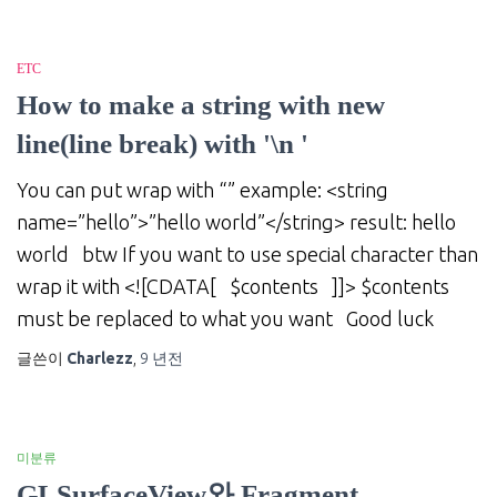
ETC
How to make a string with new
line(line break) with '\n '
You can put wrap with “” example: <string
name=”hello”>”hello world”</string> result: hello
world btw If you want to use special character than
wrap it with <![CDATA[ $contents ]]> $contents
must be replaced to what you want Good luck
글쓴이
Charlezz
,
9 년
전
미분류
GLSurfaceView와 Fragment