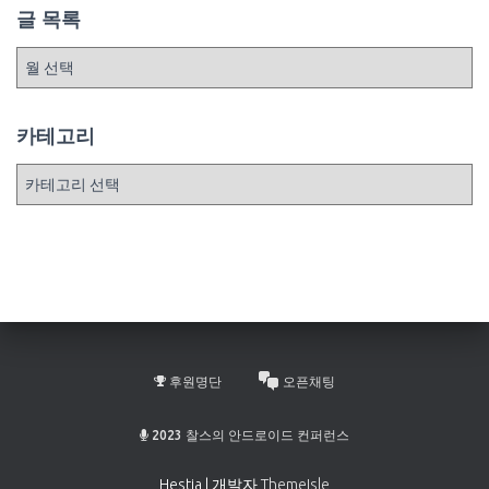
글 목록
글
목
록
카테고리
카
테
고
리
후원명단
오픈채팅
2023 찰스의 안드로이드 컨퍼런스
Hestia | 개발자
ThemeIsle