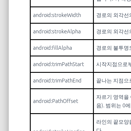
android:strokeWidth
경로의 외각선의
android:strokeAlpha
경로의 외각선의
android:fillAlpha
경로의 불투명도
android:trimPathStart
시작지점으로부터 
android:trimPathEnd
끝나는 지점으로부
자르기 영역을 
android:PathOffset
음). 범위는 0
라인의 끝모양을 설
다.