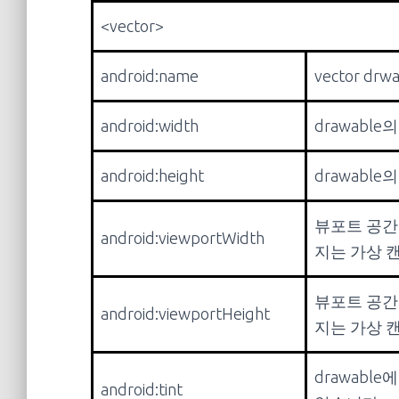
<vector>
android:name
vector d
android:width
drawabl
android:height
drawabl
뷰포트 공간
android:viewportWidth
지는 가상 
뷰포트 공간
android:viewportHeight
지는 가상 
drawabl
android:tint