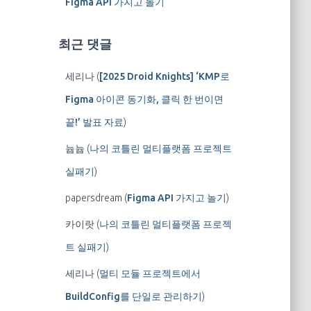
Figma API 가지고 놀기
최근 댓글
세리나
(
[2025 Droid Knights] ‘KMP로
Figma 아이콘 동기화, 클릭 한 번이면
끝!’ 발표 자료
)
늅늅
(
나의 코틀린 멀티플랫폼 프로젝트
실패기
)
papersdream
(
Figma API 가지고 놀기
)
카이랏
(
나의 코틀린 멀티플랫폼 프로젝
트 실패기
)
세리나
(
멀티 모듈 프로젝트에서
BuildConfig를 단일로 관리하기
)