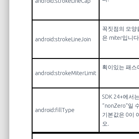
android:strokeLineCap
꼭짓점의 모양을 설
은 miter입니다
android:strokeLineJoin
획이있는 패스에
android:strokeMiterLimit
SDK 24+에서는
“nonZero”일
android:fillType
기본값은 0이 
오.