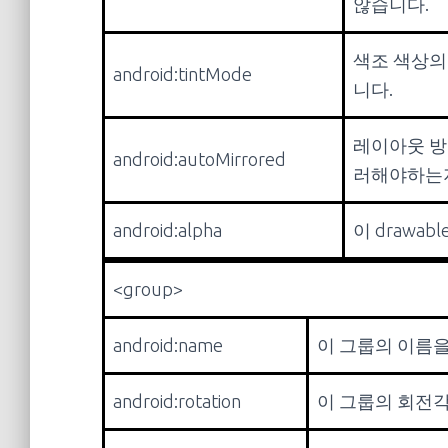
않습니다.
색조 색상의 P
android:tintMode
니다.
레이아웃 방향
android:autoMirrored
러해야하는지
android:alpha
이 drawa
<group>
android:name
이 그룹의 이름을
android:rotation
이 그룹의 회전각