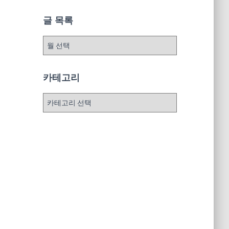
글 목록
글
목
록
카테고리
카
테
고
리