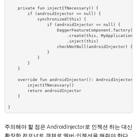
    private fun injectIfNecessary() {

        if (androidInjector == null) {

            synchronized(this) {

                if (androidInjector == null) {

                    DaggerFeatureComponent.factory()

                        .create(this, MyApplication.a
                        .inject(this)

                    checkNotNull(androidInjector) {…}
                }

            }

        }

    }

    override fun androidInjector(): AndroidInjector<A
        injectIfNecessary()

        return androidInjector

    }

}
주의해야 할 점은 AndroidInjector로 인젝션 하는 대신
확장한 컴포넌트 객체로 멤버-인젝션을 해줘야 한다