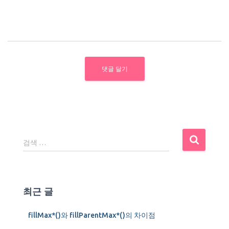
검
검색 …
색
:
최근 글
fillMax*()와 fillParentMax*()의 차이점