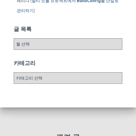
세리나
(
멀티 모듈 프로젝트에서 BuildConfig를 단일로
관리하기
)
글 목록
글
목
록
카테고리
카
테
고
리