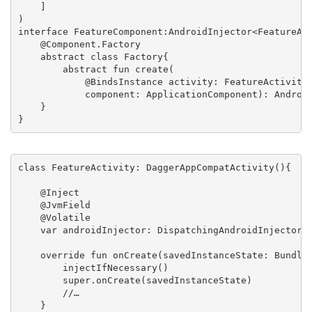
    ]

)

interface FeatureComponent:AndroidInjector<FeatureAct
    @Component.Factory

    abstract class Factory{

        abstract fun create(

            @BindsInstance activity: FeatureActivity,
            component: ApplicationComponent): Android
    }

class FeatureActivity: DaggerAppCompatActivity(){

    @Inject

    @JvmField

    @Volatile

    var androidInjector: DispatchingAndroidInjector<A
    override fun onCreate(savedInstanceState: Bundle?
        injectIfNecessary()

        super.onCreate(savedInstanceState)

        //…

    }
