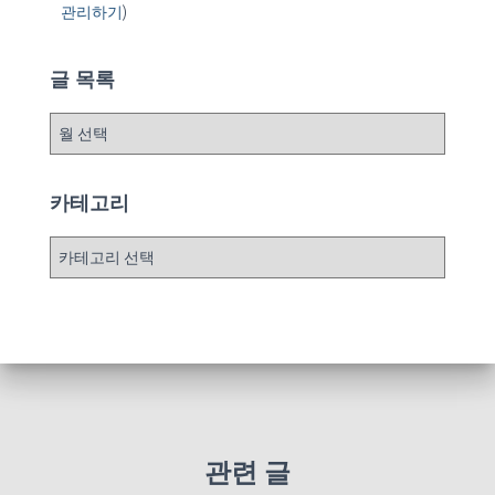
관리하기
)
글 목록
글
목
록
카테고리
카
테
고
리
관련 글