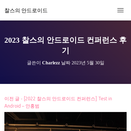
찰스의 안드로이드
내
비
게
이
션
2023 찰스의 안드로이드 컨퍼런스 후
토
글
기
글쓴이
Charlezz
날짜
2023년 5월 30일
이전 글 - [2022 찰스의 안드로이드 컨퍼런스] Test in
Android – 안홍범