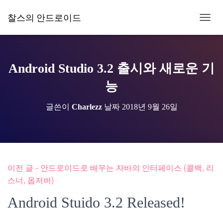
찰스의 안드로이드
내
비
게
이
션
Android Studio 3.2 출시와 새로운 기
토
글
능
글쓴이
Charlezz
날짜
2018년 9월 26일
이전 글 - 안드로이드로 배우는 자바의 인터페이스 (콜백, 리
스너, 옵저버)
Android Stuido 3.2 Released!