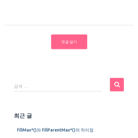
검
검색 …
색
:
최근 글
fillMax*()와 fillParentMax*()의 차이점