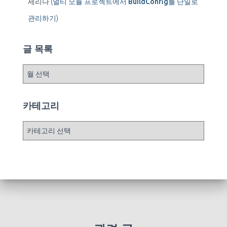
세리나
(
멀티 모듈 프로젝트에서 BuildConfig를 단일로
관리하기
)
글 목록
글
목
록
카테고리
카
테
고
리