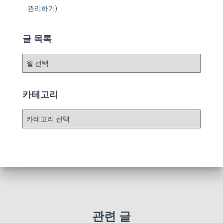
관리하기
)
글 목록
글
목
록
카테고리
카
테
고
리
관련 글