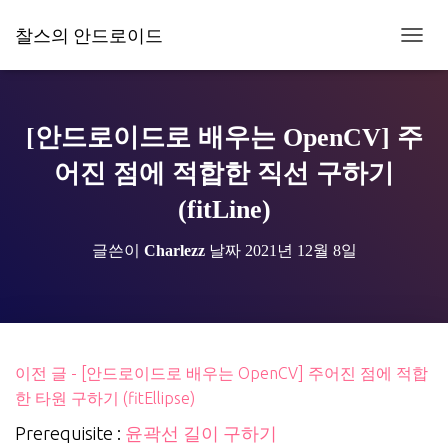
찰스의 안드로이드
내
비
게
이
션
[안드로이드로 배우는 OpenCV] 주
토
글
어진 점에 적합한 직선 구하기
(fitLine)
글쓴이
Charlezz
날짜
2021년 12월 8일
이전 글 - [안드로이드로 배우는 OpenCV] 주어진 점에 적합
한 타원 구하기 (fitEllipse)
Prerequisite :
윤곽선 길이 구하기