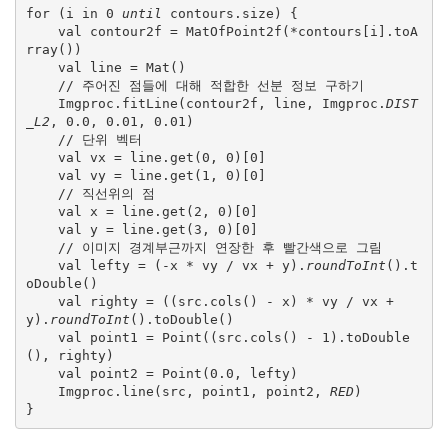
for (i in 0 
until 
contours.size) {

    val contour2f = MatOfPoint2f(*contours[i].toA
rray())

    val line = Mat()

    // 주어진 점들에 대해 적합한 선분 정보 구하기

    Imgproc.fitLine(contour2f, line, Imgproc.
DIST
_L2
, 0.0, 0.01, 0.01)

    // 단위 벡터

    val vx = line.get(0, 0)[0]

    val vy = line.get(1, 0)[0]

    // 직선위의 점

    val x = line.get(2, 0)[0]

    val y = line.get(3, 0)[0]

    // 이미지 경계부근까지 연장한 후 빨간색으로 그림 

    val lefty = (-x * vy / vx + y).
roundToInt
().t
oDouble()

    val righty = ((src.cols() - x) * vy / vx + 
y).
roundToInt
().toDouble()

    val point1 = Point((src.cols() - 1).toDouble
(), righty)

    val point2 = Point(0.0, lefty)

    Imgproc.line(src, point1, point2, 
RED
)

}