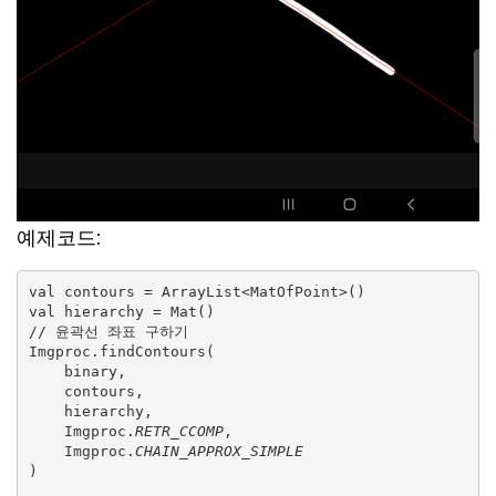
예제코드:
val contours = ArrayList<MatOfPoint>()

val hierarchy = Mat()

// 윤곽선 좌표 구하기

Imgproc.findContours(

    binary,

    contours,

    hierarchy,

    Imgproc.
RETR_CCOMP
,

    Imgproc.
)
