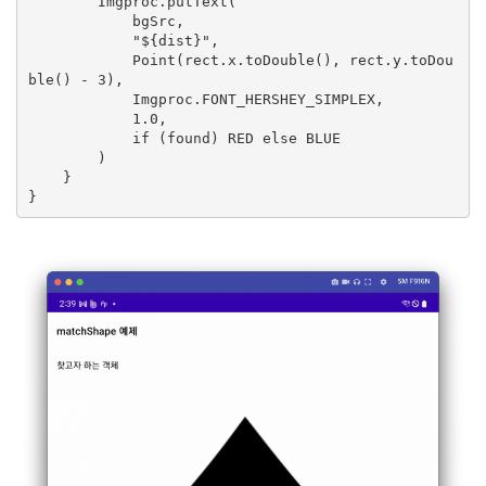
        Imgproc.putText(

            bgSrc,

            "${dist}",

            Point(rect.x.toDouble(), rect.y.toDou
ble() - 3),

            Imgproc.FONT_HERSHEY_SIMPLEX,

            1.0,

            if (found) RED else BLUE

        )

    }

}