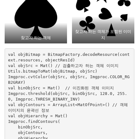
찾고자 하는 객체가 포함된 이미
찾고자 하는 객체
지
val objBitmap = BitmapFactory.decodeResource(cont
ext.resources, objectResId)

val objSrc = Mat() // 검출하고자 하는 객체 이미지

Utils.bitmapToMat(objBitmap, objSrc)

Imgproc.cvtColor(objSrc, objSrc, Imgproc.COLOR_RG
B2GRAY)

val binObjSrc = Mat()  // 이진화된 객체 이미지

Imgproc.threshold(objSrc, binObjSrc, 128.0, 255.
0, Imgproc.THRESH_BINARY_INV)

val objContours = ArrayList<MatOfPoint>() // 객체 
이미지의 윤곽선 정보

val objHierarchy = Mat()

Imgproc.findContours(

    binObjSrc,

    objContours,

    objHierarchy,
