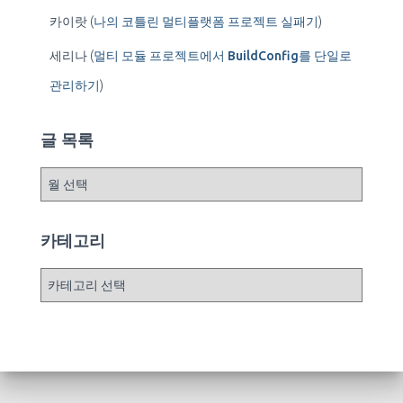
카이랏
(
나의 코틀린 멀티플랫폼 프로젝트 실패기
)
세리나
(
멀티 모듈 프로젝트에서 BuildConfig를 단일로
관리하기
)
글 목록
글
목
록
카테고리
카
테
고
리