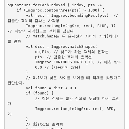
bgContours.forEachIndexed { index, pts ->

    if (Imgproc.contourArea(pts) > 1000) {

        val rect = Imgproc.boundingRect(pts)  // 
검출한 객체의 감싸는 사각형

        Imgproc.rectangle(bgSrc, rect, BLUE, 1) 
// 파랑색 사각형으로 객체를 감싼다.

        // matchShape는 두 윤곽선의 사이의 거리(차이)
를 반환 

        val dist = Imgproc.matchShapes(

            objPts, // 찾고자 하는 객체의 윤곽선

            pts, // 검출한 객체의 윤곽선

            Imgproc.CONTOURS_MATCH_I3, // 매칭 방식

            0.0 // (사용되지 않음)

        )

        // 0.1보다 낮은 차이를 보여줄 때 객체를 찾았다고 
판단한다.

        val found = dist < 0.1

        if (found) {

            // 찾은 객체는 빨간 선으로 두텁께 다시 그린
다

            Imgproc.rectangle(bgSrc, rect, RED, 
2)

        }

        // dist값을 출력함
