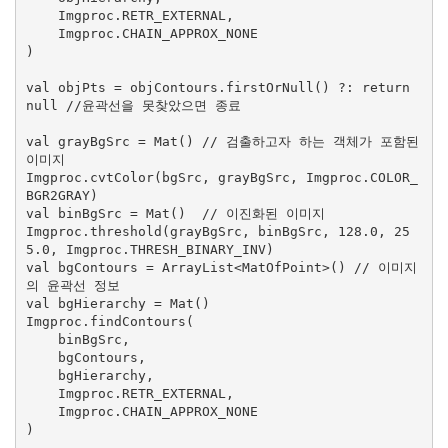
    Imgproc.RETR_EXTERNAL,

    Imgproc.CHAIN_APPROX_NONE

)

val objPts = objContours.firstOrNull() ?: return 
null //윤곽선을 못찾았으면 종료

val grayBgSrc = Mat() // 검출하고자 하는 객체가 포함된 
이미지

Imgproc.cvtColor(bgSrc, grayBgSrc, Imgproc.COLOR_
BGR2GRAY)

val binBgSrc = Mat()  // 이진화된 이미지

Imgproc.threshold(grayBgSrc, binBgSrc, 128.0, 25
5.0, Imgproc.THRESH_BINARY_INV)

val bgContours = ArrayList<MatOfPoint>() // 이미지
의 윤곽선 정보

val bgHierarchy = Mat()

Imgproc.findContours(

    binBgSrc,

    bgContours,

    bgHierarchy,

    Imgproc.RETR_EXTERNAL,

    Imgproc.CHAIN_APPROX_NONE

)
